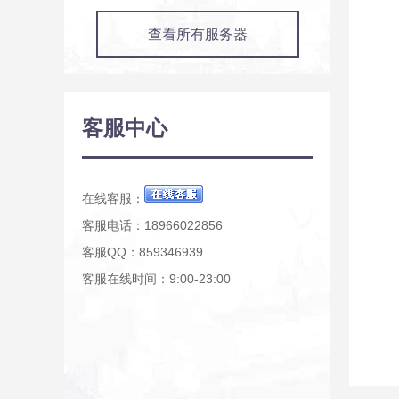
查看所有服务器
客服中心
在线客服：
客服电话：18966022856
客服QQ：859346939
客服在线时间：9:00-23:00