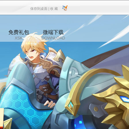
保存到桌面 |
收 藏
保存到桌面
|
收 藏
免费礼包
微端下载
XSK
DOWNLOAD